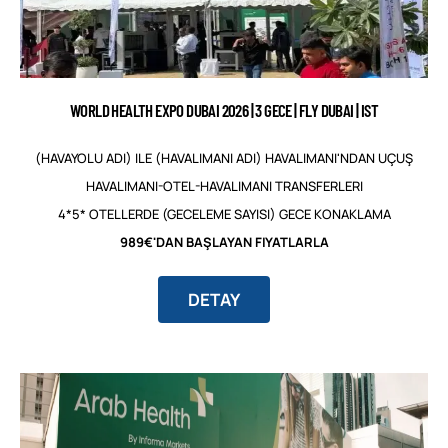
WORLD HEALTH EXPO DUBAI 2026 | 3 GECE | FLY DUBAI | IST
(HAVAYOLU ADI) ILE (HAVALIMANI ADI) HAVALIMANI'NDAN UÇUŞ
HAVALIMANI-OTEL-HAVALIMANI TRANSFERLERI
4*5* OTELLERDE (GECELEME SAYISI) GECE KONAKLAMA
989€'DAN BAŞLAYAN FIYATLARLA
DETAY