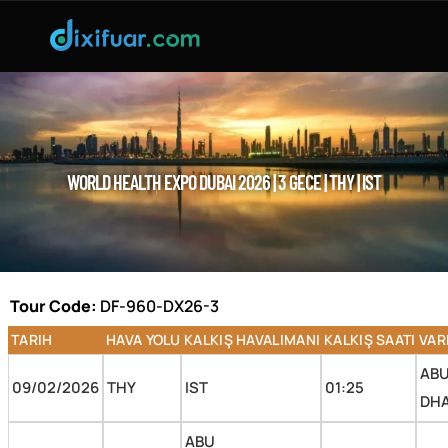
WORLD HEALTH EXPO DUBAI 2026 | 3 GECE | THY | IST
Tour Code:
DF-960-DX26-3
TARIH
HAVA YOLU
KALKIŞ HAVALIMANI
KALKIŞ SAATI
VAR
Uçuş Detayları
AB
09/02/2026
THY
IST
01:25
DHA
ABU