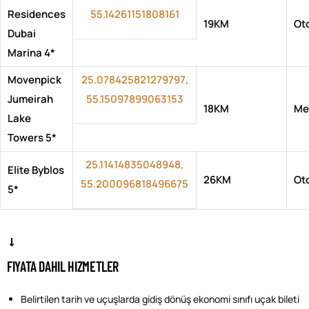
Residences
55.14261151808161
19KM
Ot
Dubai
Marina 4*
Movenpick
25.078425821279797,
Jumeirah
55.15097899063153
18KM
Me
Lake
Towers 5*
25.11414835048948,
Elite Byblos
26KM
Ot
55.200096818496675
5*
FIYATA DAHIL HIZMETLER
Belirtilen tarih ve uçuşlarda gidiş dönüş ekonomi sınıfı uçak bileti