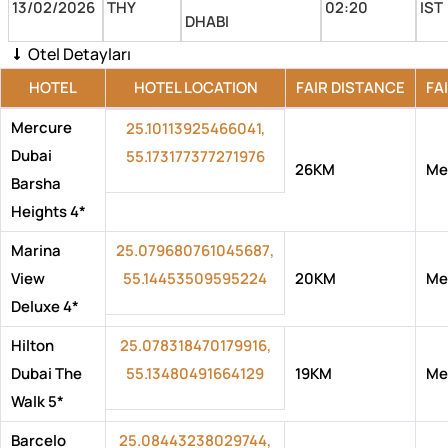
13/02/2026
THY
02:20
IST
DHABI
Otel Detayları
HOTEL
HOTEL LOCATION
FAIR DISTANCE
FA
Mercure
25.10113925466041,
Dubai
55.173177377271976
26KM
Me
Barsha
Heights 4*
Marina
25.079680761045687,
View
55.14453509595224
20KM
Me
Deluxe 4*
Hilton
25.078318470179916,
Dubai The
55.13480491664129
19KM
Me
Walk 5*
Barcelo
25.08443238029744,