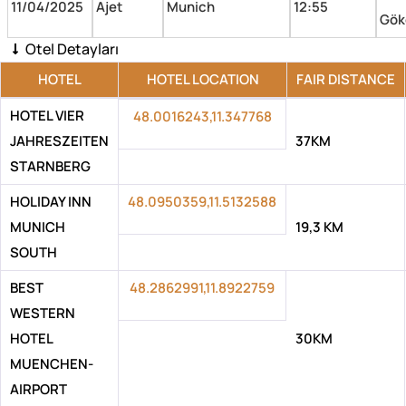
11/04/2025
Ajet
Munich
12:55
Gök
Otel Detayları
HOTEL
HOTEL LOCATION
FAIR DISTANCE
HOTEL VIER
48.0016243,11.347768
JAHRESZEITEN
37KM
STARNBERG
HOLIDAY INN
48.0950359,11.5132588
MUNICH
19,3 KM
SOUTH
BEST
48.2862991,11.8922759
WESTERN
HOTEL
30KM
MUENCHEN-
AIRPORT