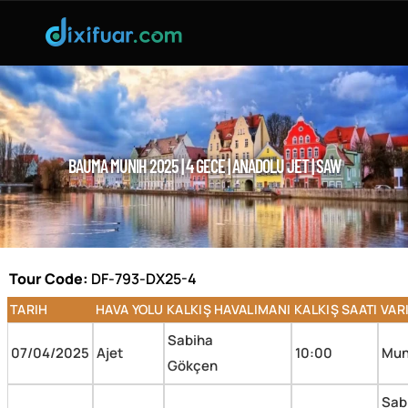
BAUMA MUNIH 2025 | 4 GECE | ANADOLU JET | SAW
Tour Code:
DF-793-DX25-4
TARIH
HAVA YOLU
KALKIŞ HAVALIMANI
KALKIŞ SAATI
VAR
Uçuş Detayları
Sabiha
07/04/2025
Ajet
10:00
Mun
Gökçen
Sab